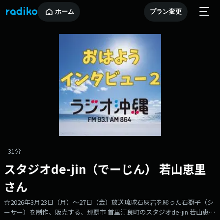
ホーム
プラン変更
31分
スタジオde-jin（でーじん） 若山恵里
さん
☆2026年3月23日（月）～27日（金）放送琉球石灰岩を彫った石獅子（シ
ーサー）を制作、販売する、那覇市 首里汀良町のスタジオde-jin 若山恵里