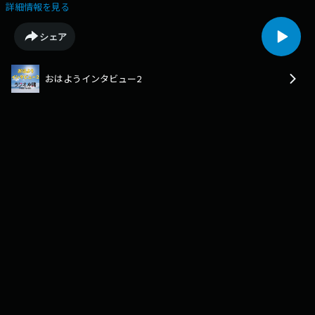
さんにお話をお伺いしました。若山さんは、1979年生まれ、滋賀県のご出
詳細情報を見る
身です。滋賀県立 栗東高校美術科、沖縄県立芸術大学を卒業後、ホテル勤
務や県立芸大助手を経て、夫の若山大地さんと2011年にスタジオde-jinを
シェア
立ち上げました。石獅子のリサーチや資料づくりをしてきた恵里さんは琉
球新報副読紙「かふう」で約7年の連載を経て2022年にはボーダーインク
社から「石獅子探訪記」を出版しました。個性的なご家族や父親からの教
おはようインタビュー2
えひょんな縁からやってきた沖縄と、夫・大地さんとの生活本の出版に至
るまで、家族とともに山あり谷ありの時期を過ごしてきました。「好きな
こと」を仕事に出来てありがたいと話すその思いをお聞き下さい!!〇スタ
ジオde-jin ホームページスタジオde-jin シーサーの石彫刻〇スタジオde-
jin インスタグラムhttps://www.instagram.com/studio.deijin/