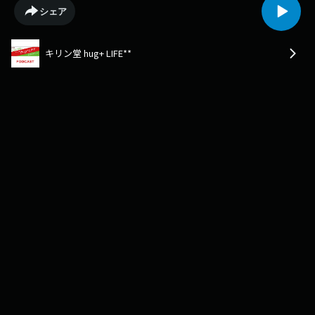
シェア
キリン堂 hug+ LIFE**