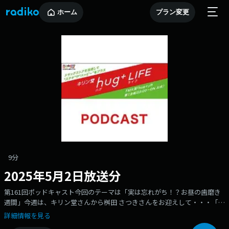
ホーム
プラン変更
9分
2025年5月2日放送分
第161回ポッドキャスト今回のテーマは「実は忘れがち！？お昼の歯磨き
週間」今週は、キリン堂さんから桝田 さつきさんをお迎えして・・・「実
は忘れがち！？お昼の歯磨き週間」というテーマでお届けしました。
詳細情報を見る