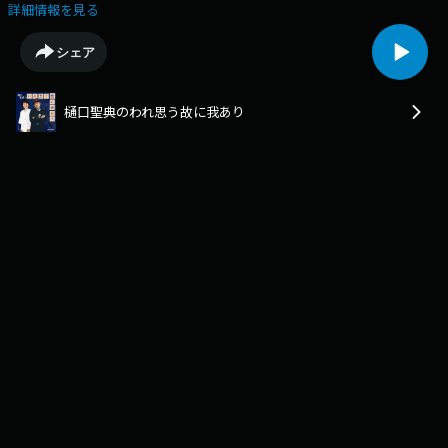
omnystudio.com/listener for privacy information.
詳細情報を見る
シェア
樋口聖典のわれ思う故に我あり