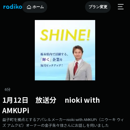
ホーム
プラン変更
6分
1月12日 放送分 nioki with
AMKUPi
益子町を拠点とするアパレルメーカーnioki with AMKUPi（ニウーキ ウィ
ズ アムクピ）オーナーの金子朱々佳さんにお話しを伺いました