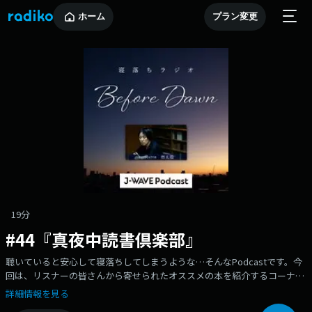
ホーム
プラン変更
19分
#44『真夜中読書倶楽部』
聴いていると安心して寝落ちしてしまうような…そんなPodcastです。今
回は、リスナーの皆さんから寄せられたオススメの本を紹介するコーナー
『真夜中読書倶楽部』をお届けしました。●地上波ラジオ→J-
詳細情報を見る
WAVE(81.3FM)『BEFORE DAWN』●『BEFORE DAWN』公式