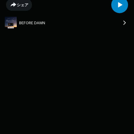
X→https://x.com/BEFOREDAWN813?s=20
シェア
BEFORE DAWN