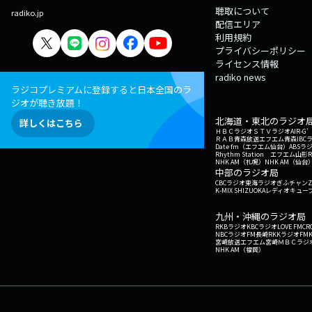
聴取について
radiko.jp
配信エリア
利用規約
プライバシーポリシー
ライセンス情報
radiko news
ラジコプレミアムに登録すると日本全国のラ
ジオが聴き放題！
北海道・東北のラジオ
詳しくはこちら
ＨＢＣラジオ
ＳＴＶラジオ
AIR-
ＲＡＢ青森放送
エフエム青森
IBC
Date fm（エフエム仙台）
ABSラ
Rhythm Station エフエム山形
NHK AM（札幌）
NHK AM（仙台
中部のラジオ局
CBCラジオ
東海ラジオ
ぎふチャン
Z
K-MIX SHIZUOKA
レディオキューブ
九州・沖縄のラジオ局
RKBラジオ
KBCラジオ
LOVE FM
CR
NBCラジオ
FM長崎
RKKラジオ
FM
宮崎放送
エフエム宮崎
ＭＢＣラジ
NHK AM（福岡）