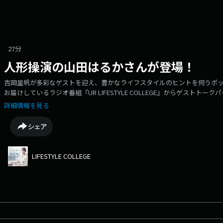
27分
人形操演の山田はるかさんが登場！
吉岡里帆が多彩なゲストを迎え、豊かなライフスタイルのヒントを伺うポッドキ
お届けしているラジオ番組『UR LIFESTYLE COLLEGE』からゲスト
かさんが登場！山田はるかさんは、人形の体を動かし、生きているかのように
詳細情報を見る
『ねほりんぱほりん』をはじめ、様々な番組を担当されていると共に、ミ
いらっしゃいます。番組SNSではゲストとの写真もアップされています。番組アカウ
シェア
COLLEGE 公式X🐦▼UR LIFESTYLE COLLEGE 公式Instagram📷UR LIFE 
NORTH WAVE、東京J-WAVE、名古屋 ZIP-FM、大阪 FM802、福岡CR
ルのエキスパートにお話を伺うコーナーもお届けしていますので、ぜひこち
LIFESTYLE COLLEGE
https://www.j-wave.co.jp/original/lscollege/