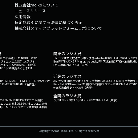
株式会社radikoについて
ニュースリリース
採用情報
特定商取引に関する法律に基づく表示
株式会社メディアプラットフォームラボについて
局
関東のラジオ局
G'（FM北海道）
FM NORTH WAVE
TBSラジオ
文化放送
ニッポン放送
interfm
TOKYO FM
J-WAVE
ラジオ
ラジオ
エフエム岩手
tbcラジオ
BAYFM78
NACK5
ＦＭヨコハマ
LuckyFM 茨城放送
CRT栃木放送
Radio
ジオ
エフエム秋田
YBC山形放送
FM GUNMA
NHK AM（東京）
RFCラジオ福島
ふくしまFM
）
近畿のラジオ局
IP-FM
FM AICHI
ＦＭ ＧＩＦＵ
SBSラジオ
ABCラジオ
MBSラジオ
OBCラジオ大阪
FM COCOLO
FM802
FM大阪
ラ
 ＦＭ三重
NHK AM（名古屋）
Kiss FM KOBE
e-radio FM滋賀
KBS京都ラジオ
α-STATION FM KYOTO
wbs和歌山放送
NHK AM（大阪）
全国のラジオ局
OSS FM
FM FUKUOKA
エフエム佐賀
ラジオNIKKEI第1
ラジオNIKKEI第2
NHK FM（東京）
Kエフエム熊本
OBSラジオ
エフエム大分
オ
μＦＭ
RBCiラジオ
ラジオ沖縄
FM沖縄
Copyright © radiko co., Ltd. All rights reserved