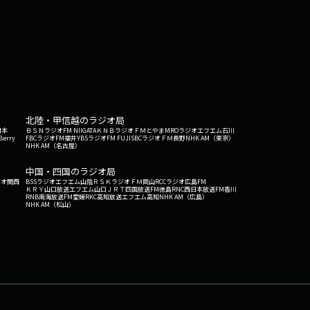
北陸・甲信越のラジオ局
日本
ＢＳＮラジオ
FM NIIGATA
ＫＮＢラジオ
ＦＭとやま
MROラジオ
エフエム石川
Berry
FBCラジオ
FM福井
YBSラジオ
FM FUJI
SBCラジオ
ＦＭ長野
NHK AM（東京）
NHK AM（名古屋）
中国・四国のラジオ局
ジオ関西
BSSラジオ
エフエム山陰
ＲＳＫラジオ
ＦＭ岡山
RCCラジオ
広島FM
ＫＲＹ山口放送
エフエム山口
ＪＲＴ四国放送
FM徳島
RNC西日本放送
FM香川
RNB南海放送
FM愛媛
RKC高知放送
エフエム高知
NHK AM（広島）
NHK AM（松山）