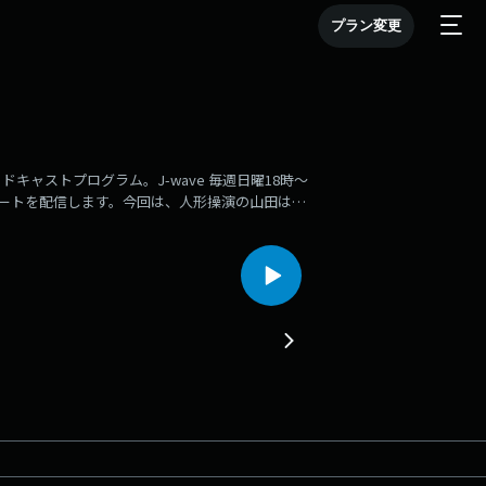
プラン変更
ャストプログラム。J-wave 毎週日曜18時～
トークパートを配信します。今回は、人形操演の山田はる
操る“人形操演”のエキスパート！NHK Eテレの
ュージック・ビデオ、舞台やライブでも活躍されて
ントとはこちらから👇▼UR LIFESTYLE
STLYE COLLEGEは毎週日曜日18:00から📻札幌 FM
OSSFMのJFL5局で放送中です。ラジオでは様々なジャン
らも聞いてみてください。番組HP：