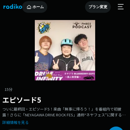
ホーム
プラン変更
15分
エピソード5
ついに最終回・エピソード5！楽曲「無事に帰ろう！」を番組内で初披
露！さらに「NEYAGAWA DRIVE ROCK FES」通称“ネヤフェス”に関する初
出し情報も解禁！ここでしか聴けないラストトーク！「ネヤガワドライビ
詳細情報を見る
ングスクール」のホームページもチェック！！https://neyagawa-