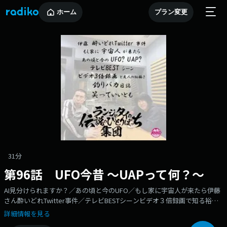
ホーム
プラン変更
31分
第96話 UFO今昔 ～UAPって何？～
AI見分けられますか？／あの頃と今のUFO／もし家に宇宙人が来たら伊藤
さん酔いどれTwitter事件／テレビBESTシーンビデオ３倍録画で知る裕福
さ／釣りバカ日誌のベストシーン／笑っていいとものベストシーンランジ
詳細情報を見る
ャタイがお送りする『ランジャタイの伝説のひとりぼっち集団』は【毎週