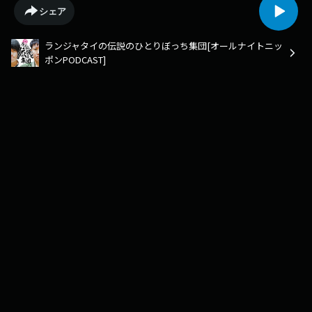
火曜日】更新です！メールたくさんお待ちしています！宛先は、
シェア
rjt@allnightnippon.comまで！Xでのご感想、#伝説のひとりぼっち集団 で
たくさん、たくさんお願いします！radikoでは過去回も含めた全エピソー
ランジャタイの伝説のひとりぼっち集団[オールナイトニッ
ドをお聴きいただけます！radikoアプリを是非ダウンロードして過去回も
ポンPODCAST]
お楽しみください！https://radiko.jp/podcast/channels/f6e4abfc-4e9d-
4995-a68e-820d55284be1?share=1