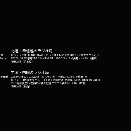
北陸・甲信越のラジオ局
日本
ＢＳＮラジオ
FM NIIGATA
ＫＮＢラジオ
ＦＭとやま
MROラジオ
エフエム石川
Berry
FBCラジオ
FM福井
YBSラジオ
FM FUJI
SBCラジオ
ＦＭ長野
NHK AM（東京）
NHK AM（名古屋）
中国・四国のラジオ局
ジオ関西
BSSラジオ
エフエム山陰
ＲＳＫラジオ
ＦＭ岡山
RCCラジオ
広島FM
ＫＲＹ山口放送
エフエム山口
ＪＲＴ四国放送
FM徳島
RNC西日本放送
FM香川
RNB南海放送
FM愛媛
RKC高知放送
エフエム高知
NHK AM（広島）
NHK AM（松山）