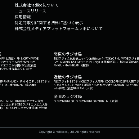
株式会社radikoについて
ニュースリリース
採用情報
特定商取引に関する法律に基づく表示
株式会社メディアプラットフォームラボについて
局
関東のラジオ局
G'（FM北海道）
FM NORTH WAVE
TBSラジオ
文化放送
ニッポン放送
interfm
TOKYO FM
J-WAVE
ラジオ
ラジオ
エフエム岩手
tbcラジオ
BAYFM78
NACK5
ＦＭヨコハマ
LuckyFM 茨城放送
CRT栃木放送
Radio
ジオ
エフエム秋田
YBC山形放送
FM GUNMA
NHK AM（東京）
RFCラジオ福島
ふくしまFM
）
近畿のラジオ局
IP-FM
FM AICHI
ＦＭ ＧＩＦＵ
SBSラジオ
ABCラジオ
MBSラジオ
OBCラジオ大阪
FM COCOLO
FM802
FM大阪
ラ
 ＦＭ三重
NHK AM（名古屋）
Kiss FM KOBE
e-radio FM滋賀
KBS京都ラジオ
α-STATION FM KYOTO
wbs和歌山放送
NHK AM（大阪）
全国のラジオ局
OSS FM
FM FUKUOKA
エフエム佐賀
ラジオNIKKEI第1
ラジオNIKKEI第2
NHK FM（東京）
Kエフエム熊本
OBSラジオ
エフエム大分
オ
μＦＭ
RBCiラジオ
ラジオ沖縄
FM沖縄
Copyright © radiko co., Ltd. All rights reserved