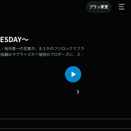
プラン変更
ESDAY～
鬼・桜井章一の言葉が、まさかのフジロックでフラ
の指輪はサプライズか？理想のプロポーズに、スタ
週も目玉が飛び出る驚きの話続々。