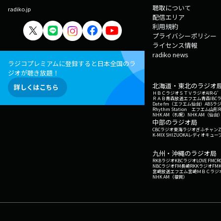
聴取について
radiko.jp
配信エリア
利用規約
プライバシーポリシー
ライセンス情報
radiko news
ラジコプレミアムに登録すると日本全国のラ
ジオが聴き放題！
北海道・東北のラジオ
詳しくはこちら
ＨＢＣラジオ
ＳＴＶラジオ
AIR-
ＲＡＢ青森放送
エフエム青森
IBC
Date fm（エフエム仙台）
ABSラ
Rhythm Station エフエム山形
NHK AM（札幌）
NHK AM（仙台
中部のラジオ局
CBCラジオ
東海ラジオ
ぎふチャン
Z
K-MIX SHIZUOKA
レディオキューブ
九州・沖縄のラジオ局
RKBラジオ
KBCラジオ
LOVE FM
CR
NBCラジオ
FM長崎
RKKラジオ
FM
宮崎放送
エフエム宮崎
ＭＢＣラジ
NHK AM（福岡）