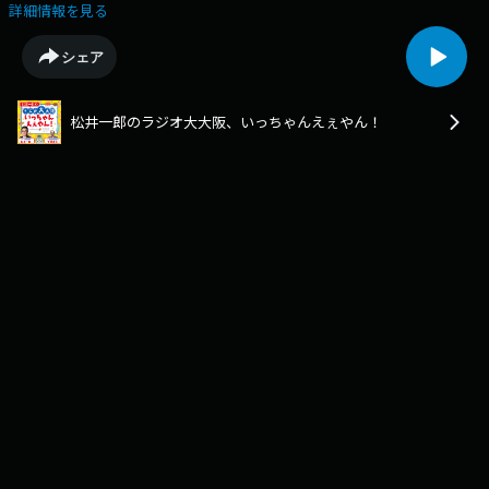
央のちょうどえぇラジオ』番組公式（@chodo_obc）『松井一郎のラジオ
詳細情報を見る
大大阪いっちゃんえぇやん！』総務省が公表した2025年国勢調査の速報値
によると日本の総人口は309万6575人減、1億2304万9524人に大阪府は30
シェア
年ぶりに880万人割れ止まらない人口減少への対策は？松井さんが語りま
す。➡https://www.obc1314.co.jp/bangumi/chodo/松井さん、安本さんへ
のご質問や、ご感想などは✉chodo@obc1314.co.jpまでお寄せ下さい。
松井一郎のラジオ大大阪、いっちゃんえぇやん！
「Ｘ」などSNSでは #ちょうどえぇラジオを付けて呟いて下さいね。