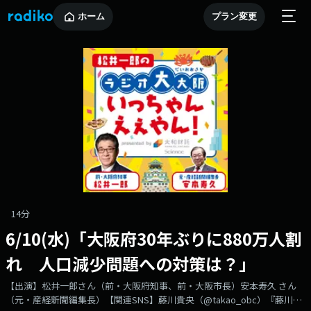
ホーム
プラン変更
14分
6/10(水)「大阪府30年ぶりに880万人割
れ 人口減少問題への対策は？」
【出演】松井一郎さん（前・大阪府知事、前・大阪市長）安本寿久 さん
（元・産経新聞編集長）【関連SNS】藤川貴央（@takao_obc）『藤川貴