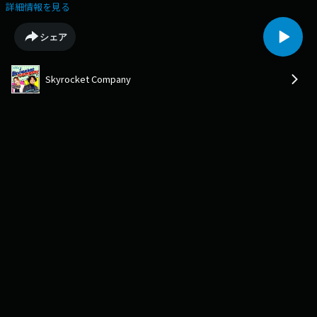
す。「スナックスカロケ～２軒目の本音～」は、 TOKYOFMから生放送で
詳細情報を見る
お届けしているラジオ番組「Skyrocket Company」で、毎週水曜日に放送
中のコーナー「スナックスカロケ～1軒目」のスピンオフ企画！大人数で
シェア
にぎやかに楽しむ「1軒目」に対して「2軒目の本音」は、より親しい仲間
たちと、本音で語りたいことがある方を募集しています。仕事、家族、恋
愛、将来のこと。あなたが胸の内にしまっている“本音”を、ぜひ聞かせて
Skyrocket Company
ください。たまには肩の力を抜いて、本音で語らう金曜日の夜にしません
か？キリン一番搾りを片手にじっくり語らいましょう！ 出演して頂いた方
には、キリン 一番搾り 350ml 缶 1ケース (24本入) をプレゼント!!ご応募は
Skyrocket Companyの特設サイトからhttps://www.tfm.co.jp/sky/ichiban/