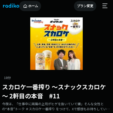
ホーム
プラン変更
18分
スカロケ一番搾り ～スナックスカロケ
～ 2軒目の本音 #11
今夜は、「仕事中に両隣の上司がヒゲを抜いていて嫌」そんな女性と
の“本音”トーク ＃スカロケ一番搾り をつけて、Xで感想もお待ちしていま