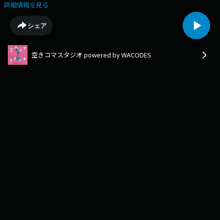
して、WACODESがラジオ番組の制作の裏側を知るべく、ラジオ業界で働
詳細情報を見る
く大人をゲストに迎えてお話を伺っていきます。今回のゲストは構成作家
の長沼けい子さんです。4週目は、3週にわたってお届けした長沼けい子さ
シェア
んへのインタビューを振り返ります。印象に残った話やインタビューの感
想について話しています！▼感想・要望などはこちらのフォームから
▼https://forms.gle/992V1kaRxv4gpSXXA（出演：9期・りほ、10期・り
空きコマスタジオ powered by WACODES
ほ、11期・かほ、11期・あいり編集：9期・りほ）