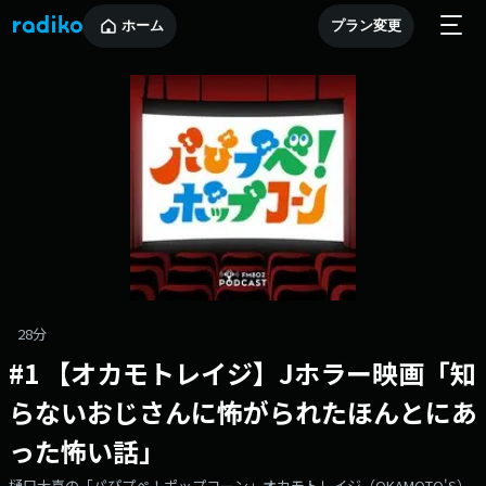
ホーム
プラン変更
28分
#1 【オカモトレイジ】Jホラー映画「知
らないおじさんに怖がられたほんとにあ
った怖い話」
樋口大喜の「パぴプぺ！ポップコーン」オカモトレイジ（OKAMOTO'S）