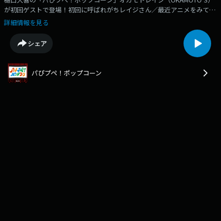
が初回ゲストで登場！初回に呼ばれがちレイジさん／最近アニメをみてる
／ファンタジーは全然ハマらないんだよね～／今日のテーマはJホラー／
詳細情報を見る
「アサギの呪い」こわくて閉所恐怖症になるよ／「恐怖心理学入門」の監
督は「ウォーターボーイズ」の監督／「学校の怪談」世代だよね／「仮面
シェア
ライダーZO」はホラーっぽい／アイナ・ジ・エンドのホラー良さそうじ
ゃない？／「新生トイレの花子さん」はジャケが怖すぎて見てない！／
TSUTAYAのホラーゾーンこわかったよね／あのころの作品はなんでこれが
パぴプペ！ポップコーン
主題歌？っていう驚きがある／「リング」の主題歌印象的／最近映画の公
開終わるの早いよね／「コナン」シリーズはすごい／神木隆之介のフェイ
クドキュメンタリーが面白かった／映画も小説もモキュメンタリー的なも
の増えたよね／レイジさんの最近あった怖い話（19:07）／「自分が怖が
られる」という恐怖体験／ホラーコンテンツってどういう風に見てる？／
映画「災」みた？／負の連鎖のピタゴラスイッチ今回の1曲HⅡH「feels
like HEAVEN XTRA Soundscape mix」後編は4月27日朝6時更新！