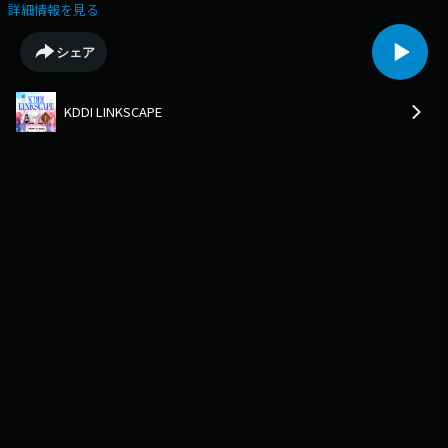
LABEL ARTISTS」第1弾アーティスト / ソロかグループか / 表現してくれる
詳細情報を見る
やさしさ / 雪のようなやさしさを持つ声/新曲『よくあるはなし』 /１日で
形に！書き下ろし楽曲の制作 / ドキドキ&キュンキュンを与えてくれる存
シェア
在 / 女の子の夢💻公式HPはこちら！メッセージも受付中！https://www.j-
wave.co.jp/original/linkscape/📍Instagram📍Xナビゲーター・TENDRE・
田中シェン
KDDI LINKSCAPE