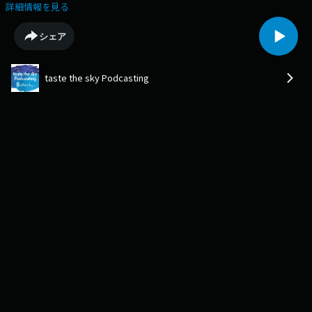
ちで語り継いでいます。ぬくもりあふれる木の食器たちに囲まれながら、
詳細情報を見る
次世代へ森をつないでいく想いを伺いました。※インタビュー内の取り組
み、イベント、お知らせなどは放送当時のものとなります。[2025年6月9
シェア
日〜2025年6月12日放送分]INDEX(00:35) チエモクはどんな工房？(04:28)
20種類以上__色とりどりの北海道木材をつかって(10:14) 木工所で生ま
れ〜デパガ経由〜父に弟子入り？！(16:05) 黒板消しストラップ誕生秘話
taste the sky Podcasting
(27:09) 手然[TESHICA] そのコンセプトは「手に抱く自然。」(31:34) 北海道
の豊かな森を未来へ