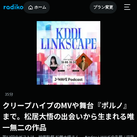
ホーム
プラン変更
35分
クリープハイプのMVや舞台『ポルノ』
まで。松居大悟の出会いから生まれる唯
一無二の作品
第53回のゲストは、映画監督 松居大悟さん。📍indexJ-WAVEの先輩 / 深夜