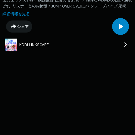
2時、リスナーとの内緒話 / JUMP OVER OVER...? / クリープハイプ 尾崎世
界観さんとの出会い /うれし鳥肌がとまらない / 友だちだからわかる本音 /
詳細情報を見る
クリープハイプ MV制作秘話 / 舞台『ポルノ』 / 不思議な恍惚 / 演劇の素晴
らしさを実感した作品/玉置玲央さんとの縁 / ぶっとんでいる(!?)表現力の
シェア
前田敦子さん / 朝活に夢中 / 10万円の雪駄 /靴下を履かない生活 / 指の声が
聴こえる /日本の侘び寂びという感性💻公式HPはこちら！メッセージも受
付中！https://www.j-wave.co.jp/original/linkscape/📍Instagram📍Xナビ
KDDI LINKSCAPE
ゲーター・TENDRE・田中シェン