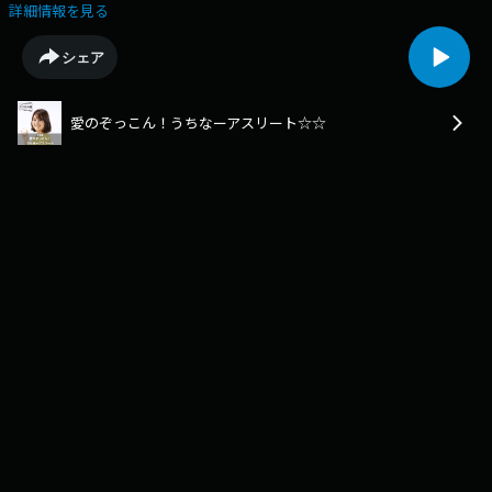
幕を迎えたプロバスケットボールのりそなグループBリーグの琉球ゴール
詳細情報を見る
デンキングスに関する話題です。プロバスケットボールのりそなグループ
Bリーグ1部（B1）の琉球ゴールデンキングスは10月5日、沖縄市の沖縄ア
シェア
リーナで三遠ネオフェニックスと今季開幕戦を行い、オーバータイムまで
もつれた試合は、92―96で敗れました。開幕戦を終えた選手の声などをお
送りします。そしてもう一つは今年３年目のシーズンを迎えるジャパンウ
愛のぞっこん！うちなーアスリート☆☆
ィンターリーグに関する話題をお届け♪出場機会の少なかった野球選手に
実戦の場を与えようと、おととしから県内で開催している日本唯一のウィ
ンターリーグである「ジャパンウィンターリーグ」。先日、今年の開催概
要を発表する記者会見が開催されました。鷲崎代表の思いをお伝えしま
す。注：著作権等の関係で、番組BGM・テーマ曲などは実際の放送のもの
とは異なるものを使用しています。