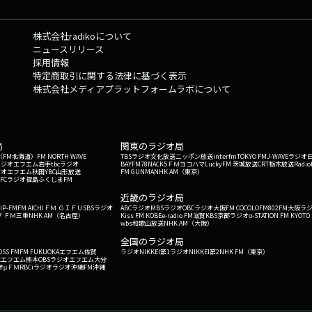
株式会社radikoについて
ニュースリリース
採用情報
特定商取引に関する法律に基づく表示
株式会社メディアプラットフォームラボについて
局
関東のラジオ局
G'（FM北海道）
FM NORTH WAVE
TBSラジオ
文化放送
ニッポン放送
interfm
TOKYO FM
J-WAVE
ラジオ
ラジオ
エフエム岩手
tbcラジオ
BAYFM78
NACK5
ＦＭヨコハマ
LuckyFM 茨城放送
CRT栃木放送
Radio
ジオ
エフエム秋田
YBC山形放送
FM GUNMA
NHK AM（東京）
RFCラジオ福島
ふくしまFM
）
近畿のラジオ局
IP-FM
FM AICHI
ＦＭ ＧＩＦＵ
SBSラジオ
ABCラジオ
MBSラジオ
OBCラジオ大阪
FM COCOLO
FM802
FM大阪
ラ
 ＦＭ三重
NHK AM（名古屋）
Kiss FM KOBE
e-radio FM滋賀
KBS京都ラジオ
α-STATION FM KYOTO
wbs和歌山放送
NHK AM（大阪）
全国のラジオ局
OSS FM
FM FUKUOKA
エフエム佐賀
ラジオNIKKEI第1
ラジオNIKKEI第2
NHK FM（東京）
Kエフエム熊本
OBSラジオ
エフエム大分
オ
μＦＭ
RBCiラジオ
ラジオ沖縄
FM沖縄