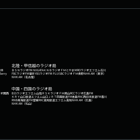
北陸・甲信越のラジオ局
日本
ＢＳＮラジオ
FM NIIGATA
ＫＮＢラジオ
ＦＭとやま
MROラジオ
エフエム石川
Berry
FBCラジオ
FM福井
YBSラジオ
FM FUJI
SBCラジオ
ＦＭ長野
NHK AM（東京）
NHK AM（名古屋）
中国・四国のラジオ局
ジオ関西
BSSラジオ
エフエム山陰
ＲＳＫラジオ
ＦＭ岡山
RCCラジオ
広島FM
ＫＲＹ山口放送
エフエム山口
ＪＲＴ四国放送
FM徳島
RNC西日本放送
FM香川
RNB南海放送
FM愛媛
RKC高知放送
エフエム高知
NHK AM（広島）
NHK AM（松山）