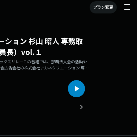
プラン変更
ション 杉山 昭人 専務取
長）vol.１
ツタックスリレーこの番組では、那覇法人会の活動や
合広告会社の株式会社アカネクリエーション 専務
青年部会の総務広報副委員長も務めています。今週
人会に入会して感じたメリットなどについてお話を