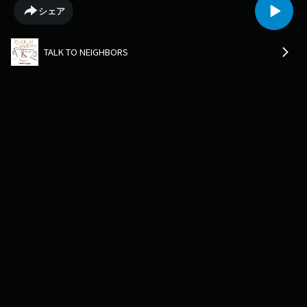
引っ張ってくれたという、俳優・満島ひかりさんとの関係とは…？主役
シェア
「シテ」を演じるKAAT神奈川芸術劇場プロデュース「未練の幽霊と怪物-
『珊瑚』『円山町』-」が来年2月には上演されるアオイヤマダさん。すで
に1度あったというプレ稽古の様子や、涙が出るほどにするという緊張に
TALK TO NEIGHBORS
ついて…クリス智子さんが自分なりの"緊張との向き合い方"について説き
ます。さらに、アオイヤマダさんが初めてダンスを踊った日の記憶を振り
返ります。〇Xアカウントhttps://twitter.com/ttn813〇Instagramアカウン
トhttps://www.instagram.com/ttn813_/〇番組の感想はこちらからもお待
ちしていますhttps://www.j-
wave.co.jp/original/talktoneighbors/message/