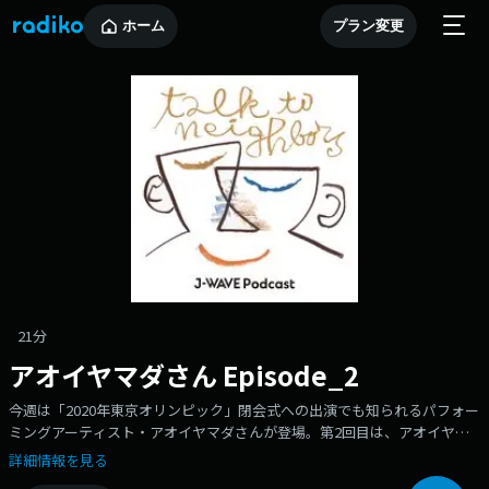
ホーム
プラン変更
21分
アオイヤマダさん Episode_2
今週は「2020年東京オリンピック」閉会式への出演でも知られるパフォー
ミングアーティスト・アオイヤマダさんが登場。第2回目は、アオイヤマ
ダさんの演技のこと。映画『PERFECT DAYS』やドラマ『First Love 初
詳細情報を見る
恋』など俳優としても活躍されているアオイヤマダさん。お芝居の世界に