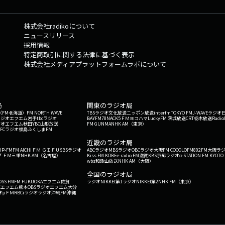
株式会社radikoについて
ニュースリリース
採用情報
特定商取引に関する法律に基づく表示
株式会社メディアプラットフォームラボについて
局
関東のラジオ局
G'（FM北海道）
FM NORTH WAVE
TBSラジオ
文化放送
ニッポン放送
interfm
TOKYO FM
J-WAVE
ラジオ
ラジオ
エフエム岩手
tbcラジオ
BAYFM78
NACK5
ＦＭヨコハマ
LuckyFM 茨城放送
CRT栃木放送
Radio
ジオ
エフエム秋田
YBC山形放送
FM GUNMA
NHK AM（東京）
RFCラジオ福島
ふくしまFM
）
近畿のラジオ局
IP-FM
FM AICHI
ＦＭ ＧＩＦＵ
SBSラジオ
ABCラジオ
MBSラジオ
OBCラジオ大阪
FM COCOLO
FM802
FM大阪
ラ
 ＦＭ三重
NHK AM（名古屋）
Kiss FM KOBE
e-radio FM滋賀
KBS京都ラジオ
α-STATION FM KYOTO
wbs和歌山放送
NHK AM（大阪）
全国のラジオ局
OSS FM
FM FUKUOKA
エフエム佐賀
ラジオNIKKEI第1
ラジオNIKKEI第2
NHK FM（東京）
Kエフエム熊本
OBSラジオ
エフエム大分
オ
μＦＭ
RBCiラジオ
ラジオ沖縄
FM沖縄