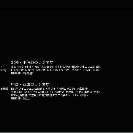
北陸・甲信越のラジオ局
日本
ＢＳＮラジオ
FM NIIGATA
ＫＮＢラジオ
ＦＭとやま
MROラジオ
エフエム石川
Berry
FBCラジオ
FM福井
YBSラジオ
FM FUJI
SBCラジオ
ＦＭ長野
NHK AM（東京）
NHK AM（名古屋）
中国・四国のラジオ局
ジオ関西
BSSラジオ
エフエム山陰
ＲＳＫラジオ
ＦＭ岡山
RCCラジオ
広島FM
ＫＲＹ山口放送
エフエム山口
ＪＲＴ四国放送
FM徳島
RNC西日本放送
FM香川
RNB南海放送
FM愛媛
RKC高知放送
エフエム高知
NHK AM（広島）
NHK AM（松山）