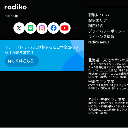
聴取について
radiko.jp
配信エリア
利用規約
プライバシーポリシー
ライセンス情報
radiko news
ラジコプレミアムに登録すると日本全国のラ
ジオが聴き放題！
北海道・東北のラジオ
詳しくはこちら
ＨＢＣラジオ
ＳＴＶラジオ
AIR-
ＲＡＢ青森放送
エフエム青森
IBC
Date fm（エフエム仙台）
ABSラ
Rhythm Station エフエム山形
NHK AM（札幌）
NHK AM（仙台
中部のラジオ局
CBCラジオ
東海ラジオ
ぎふチャン
Z
K-MIX SHIZUOKA
レディオキューブ
九州・沖縄のラジオ局
RKBラジオ
KBCラジオ
LOVE FM
CR
NBCラジオ
FM長崎
RKKラジオ
FM
宮崎放送
エフエム宮崎
ＭＢＣラジ
NHK AM（福岡）