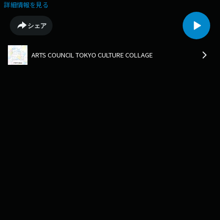
ックアップしたトピックをお届け。TOKYO FORWARD 2025 文化プログラ
詳細情報を見る
ム 舞台『TRAIN TRAIN TRAIN』についてアートプロデューサーの栗栖良依
さんに伺います。
シェア
ARTS COUNCIL TOKYO CULTURE COLLAGE