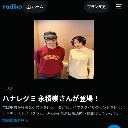
ホーム
プラン変更
30分
ハナレグミ 永積崇さんが登場！
吉岡里帆が多彩なゲストを迎え、豊かなライフスタイルのヒントを伺うポ
ッドキャストプログラム。J-wave 毎週日曜18時～お届けしているラジオ
番組『UR LIFESTYLE COLLEGE』からゲストトークパートを配信します。
詳細情報を見る
永積崇さんは、1974年、東京都生まれ。1997年に、SUPER BUTTER DOG