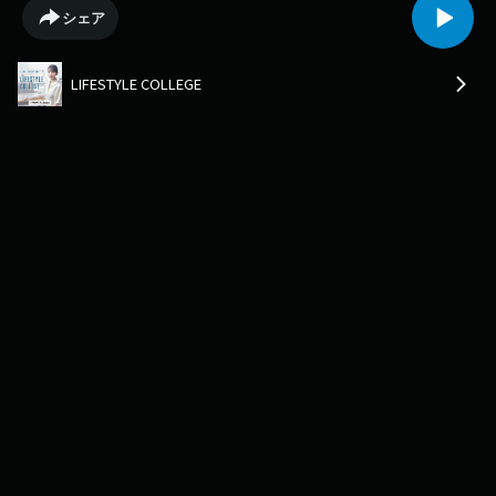
でメジャーデビュー。その後、2002年の夏からバンドと併行して、ハナレ
シェア
グミ名義でソロ活動をスタートし、多くの方を魅了し続けていらっしゃい
ます。今日は、深く、そして温かいハナレグミの世界へ・・・皆さんとご
一緒したいと思います。番組SNSではゲストとの写真もアップされていま
LIFESTYLE COLLEGE
す。番組アカウントとはこちらから👇▼UR LIFESTYLE COLLEGE 公式X🐦
▼UR LIFESTYLE COLLEGE 公式Instagram📷UR LIFE STLYE COLLEGEは毎週
日曜日18:00から📻札幌 FM NORTH WAVE、東京J-WAVE、名古屋 ZIP-FM、
大阪 FM802、福岡CROSSFMのJFL5局で放送中です。ラジオでは様々なジ
ャンルのエキスパートにお話を伺うコーナーもお届けしていますので、ぜ
ひこちらも聞いてみてください。番組HP：https://www.j-
wave.co.jp/original/lscollege/