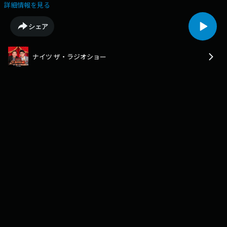
届けします。ポッドキャストでは番組のオープニングトークとエンディン
詳細情報を見る
グトークをお聴きいただけます。
シェア
ナイツ ザ・ラジオショー