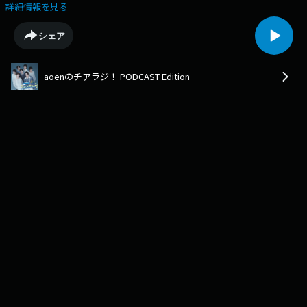
「aoen（アオエン）」のメンバー同士による、わちゃわちゃトークやこ
詳細情報を見る
こでしか聴けない素顔のエピソードが満載！1週間の終わりにaoenと一緒
に元気をチャージして、笑顔で「明日からまた頑張ろう！」と思える時間
シェア
をお届けします。
aoenのチアラジ！ PODCAST Edition