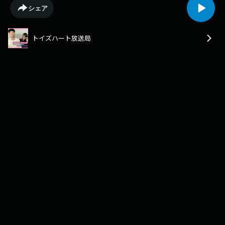
ジ⁠⁠⁠⁠⁠⁠⁠⁠⁠⁠⁠⁠⁠⁠⁠⁠⁠https://jocr.jp/programsite/toysheartradio/⁠⁠⁠⁠⁠⁠⁠⁠⁠⁠⁠⁠⁠⁠⁠⁠⁠■X(Twitter)⁠⁠⁠⁠⁠⁠⁠⁠⁠⁠⁠⁠⁠⁠⁠⁠⁠https://twitter.
シェア
メールフォー
ム⁠⁠⁠⁠⁠⁠⁠⁠⁠⁠⁠⁠⁠⁠⁠⁠⁠https://jocr.jp/mailform/toysheartradio/⁠⁠⁠⁠⁠⁠⁠⁠⁠⁠⁠⁠⁠⁠⁠⁠⁠■YouTube⁠⁠⁠⁠⁠⁠⁠⁠⁠⁠⁠⁠⁠⁠⁠⁠⁠https://ww
トイズハート放送局