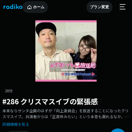
ホーム
プラン変更
28分
#286 クリスマスイブの緊張感
本来ならサンタ企画のはずが「向上委員会」を放送することになったクリ
スマスイブ。共演者からは「正直休みたい」という本音も漏れるなか、
「みんなでやろうや」と流れに巻き込まれていくみなみかわ。編集がきか
詳細情報を見る
ない生放送を前に、追い込まれた思いを語ります。■番組ホームペー