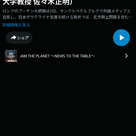
大学教授 佐々木正明）
ロシアのプーチン大統領は5日、サンクトペテルブルクで外国メディアと
会見し、日本がウクライナ支援を続ける現状では、北方領土問題を含む日
本との平和条約締結交渉を続けるための条件が整わない。また、ロシアが
詳細情報を見る
核兵器を使用しないと西側諸国が想定するのは間違い、アメリカとその同
盟国を射程圏内に通常型ミサイルを配備することを検討していると述べま
シェア
した。プーチン大統領の発言、どう捉えるべきなのか？元産経新聞モスク
ワ支局長で大和大学教授、佐々木正明さんに伺いました。
JAM THE PLANET ～NEWS TO THE TABLE～