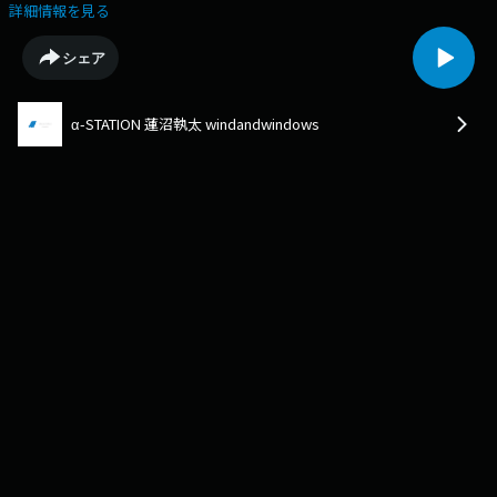
ラジオ」。今回は、蓮沼が劇伴を手がけたアニメーション映画『花緑青が
詳細情報を見る
明ける日に』の舞台挨拶直前の楽屋で、原作・脚本・監督の四宮義俊さん
をゲストに収録しました。----------------------------------------番組宛メッ
シェア
セージはこちらから▼https://fm-kyoto.jp/message/?
program=windandwindowsウィンウィン・サポーター募集はこちらから
▼https://shutahasunuma.shop/pages/radio-winwin
α-STATION 蓮沼執太 windandwindows