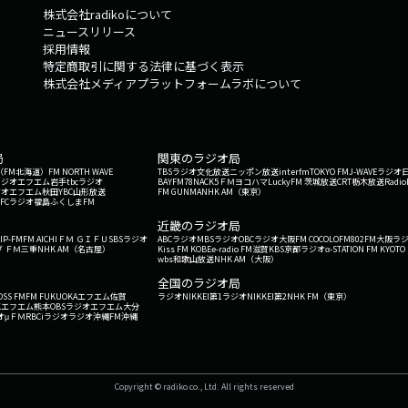
株式会社radikoについて
ニュースリリース
採用情報
特定商取引に関する法律に基づく表示
株式会社メディアプラットフォームラボについて
局
関東のラジオ局
G'（FM北海道）
FM NORTH WAVE
TBSラジオ
文化放送
ニッポン放送
interfm
TOKYO FM
J-WAVE
ラジオ
ラジオ
エフエム岩手
tbcラジオ
BAYFM78
NACK5
ＦＭヨコハマ
LuckyFM 茨城放送
CRT栃木放送
Radio
ジオ
エフエム秋田
YBC山形放送
FM GUNMA
NHK AM（東京）
RFCラジオ福島
ふくしまFM
）
近畿のラジオ局
IP-FM
FM AICHI
ＦＭ ＧＩＦＵ
SBSラジオ
ABCラジオ
MBSラジオ
OBCラジオ大阪
FM COCOLO
FM802
FM大阪
ラ
 ＦＭ三重
NHK AM（名古屋）
Kiss FM KOBE
e-radio FM滋賀
KBS京都ラジオ
α-STATION FM KYOTO
wbs和歌山放送
NHK AM（大阪）
全国のラジオ局
OSS FM
FM FUKUOKA
エフエム佐賀
ラジオNIKKEI第1
ラジオNIKKEI第2
NHK FM（東京）
Kエフエム熊本
OBSラジオ
エフエム大分
オ
μＦＭ
RBCiラジオ
ラジオ沖縄
FM沖縄
Copyright © radiko co., Ltd. All rights reserved