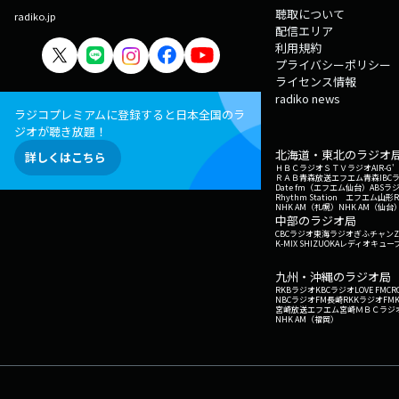
聴取について
radiko.jp
配信エリア
利用規約
プライバシーポリシー
ライセンス情報
radiko news
ラジコプレミアムに登録すると日本全国のラ
ジオが聴き放題！
北海道・東北のラジオ
詳しくはこちら
ＨＢＣラジオ
ＳＴＶラジオ
AIR-
ＲＡＢ青森放送
エフエム青森
IBC
Date fm（エフエム仙台）
ABSラ
Rhythm Station エフエム山形
NHK AM（札幌）
NHK AM（仙台
中部のラジオ局
CBCラジオ
東海ラジオ
ぎふチャン
Z
K-MIX SHIZUOKA
レディオキューブ
九州・沖縄のラジオ局
RKBラジオ
KBCラジオ
LOVE FM
CR
NBCラジオ
FM長崎
RKKラジオ
FM
宮崎放送
エフエム宮崎
ＭＢＣラジ
NHK AM（福岡）