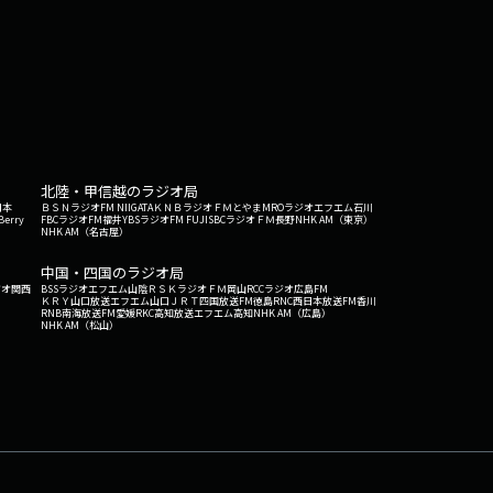
北陸・甲信越のラジオ局
日本
ＢＳＮラジオ
FM NIIGATA
ＫＮＢラジオ
ＦＭとやま
MROラジオ
エフエム石川
Berry
FBCラジオ
FM福井
YBSラジオ
FM FUJI
SBCラジオ
ＦＭ長野
NHK AM（東京）
NHK AM（名古屋）
中国・四国のラジオ局
ジオ関西
BSSラジオ
エフエム山陰
ＲＳＫラジオ
ＦＭ岡山
RCCラジオ
広島FM
ＫＲＹ山口放送
エフエム山口
ＪＲＴ四国放送
FM徳島
RNC西日本放送
FM香川
RNB南海放送
FM愛媛
RKC高知放送
エフエム高知
NHK AM（広島）
NHK AM（松山）