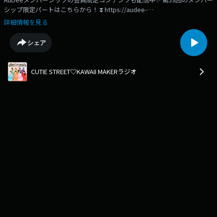
シップ限定パートはこちらから！⏬️https://audee-
membership.jp/cutiestreet/audio/smdEPZknmgkdyoFvVj8QUHjy💛♥️💚
詳細情報を見る
💙CUTIE STREET♡KAWAII MAKERラジオ🧡🩵💜🩷 略して「きゅーラジ」✨️
原宿から世界へ！“KAWAIIMAKER”であるCUTIE STREETが、 このラジオで
シェア
しか聴けない“KAWAII”を世界へ発信していくラジオ番組です！第53回の担
当は引き続き… 🩵梅田みゆ＆真鍋凪咲💜 FCツアー開催中！！ 本日、みゆ
ちゃん考案のセトリだったそうですが…いかがでしたか？？きゅーてすと
CUTIE STREET♡KAWAII MAKERラジオ
さんからの感想、まだまだお待ちしています！ そして今回は、 「あた
し、ひたむき がんばってます！」でおしゃべり。受験生になる中学生に、
なべちゃんがある勉強法をおすすめ！？ みゆちゃん大共感！ニンジンが苦
手な高校生に、一言！！プロ野球選手を目指す大学生には、いっしょにお
仕事しよう宣言！？ 楽団でのすばらしいがんばりを報告してくれたあなた
は、えらいえらい！！あなたは今、どんなことをがんばっていますか？ そ
のひたむきエピソードをぜひ、教えてください。 メッセージ💌はこちらか
ら⬇️https://form.jfn.co.jp/cutiestreet/message 「#きゅーラジ」をつけ
ての感想ポストでも、ぜひ盛り上げてください！