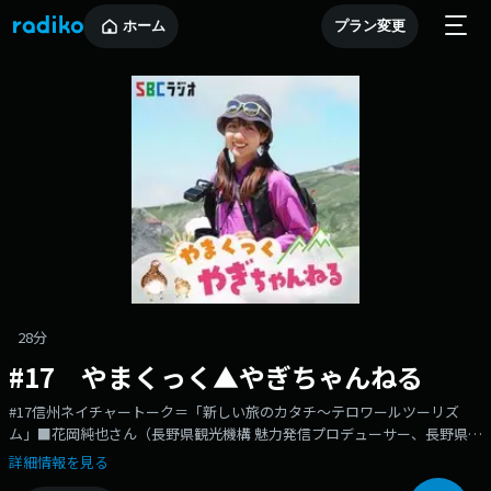
ホーム
プラン変更
28分
#17 やまくっく▲やぎちゃんねる
#17信州ネイチャートーク＝「新しい旅のカタチ～テロワールツーリズ
ム」■花岡純也さん（長野県観光機構 魅力発信プロデューサー、長野県ワ
イン協会公認NAGANOWINEアンバサダー、信州ワインバレー構想推進協
詳細情報を見る
議会・副会長）■春日薫さん（Reve de Vin、高山村ワインぶどう研究会