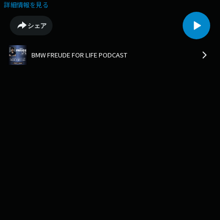
公開されたアニメーション映画『BLUE GIANT』では、主人公のサックス
詳細情報を見る
演奏を担当し、大きな話題となりました。現在の日本のジャズシーンを牽
引する重要人物です。馬場さんをBMWX2 xDrive20i M Sportの車内にお迎
シェア
えし都内をクルーズしながらお話を伺いました。
BMW FREUDE FOR LIFE PODCAST