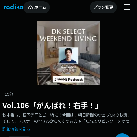
ホーム
プラン変更
19分
Vol.106「がんばれ！右手！」
秋本番も、松下洸平とご一緒に！今回は、朝日新聞のウェブCMのお話、
そして、リスナーの皆さんからのふつおたや「理想のリビング」メッセー
ジもたくさんご紹介。ぜひ、お聴きください！
詳細情報を見る