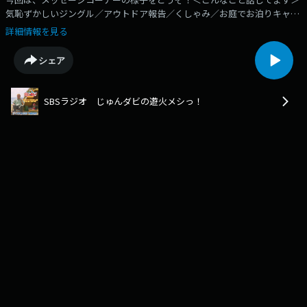
気恥ずかしいジングル／アウトドア報告／くしゃみ／お庭でお泊りキャン
プ／キャンプかピクニックか／銀杏／季節のものでキャンプ飯／カップヌ
詳細情報を見る
ードル／牛100%ハンバーガー／キャンプ飯やってやんぞ／土砂降りキャ
ンプの時のタープ／トマト／BBQでしいたけ／みなさんおなじみ『しいた
シェア
けキャッチャー』／ウエストランド河本さん／焚火会＠焼津／ツッコミ誘
導／キャンプ中抜けラジオ／鉄崎さんBBQおじさん／ワンポールテント／
めっちゃ喋りますね／不当な指摘ゆるりとした生放送の様子、聴いてみて
SBSラジオ じゅんダビの遊火メシっ！
ください！ぼーっとしたい、でもちょっとクスッとしたい。そんなキャン
プ中のおともに『あそびめし』をぜひ！ーーーーーーーーーーーーーーー
ーーーーーーーーーー2023年7月からスタートしたSBSラジオ「じゅんダ
ビの遊火メシっ！」キャンプ芸人のじゅんいちダビッドソンがアウトドア
やキャンプのことを話したり、それ以外のことも話したりする番組です。
毎月第2日曜・19〜20時の生放送です！番組SNS（X）：
https://twitter.com/asobimeshi_sbs