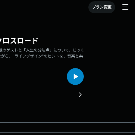
プラン変更
代クロスロード
組のゲストと「人生の分岐点」について、じっく
がら、"ライフデザイン"のヒントを、音楽と共に
トのドラマ「夫に間違いありません」で共演してい
」そして学生時代に体験した「旅」をキーワード
ずの野球を嫌いになってしまった瞬間、自分の進路
から学んだ考え方とは…？一緒に耳を澄ませてみま
s://www.instagram.com/crossroads_813/
l/crossroads/#anchor_message