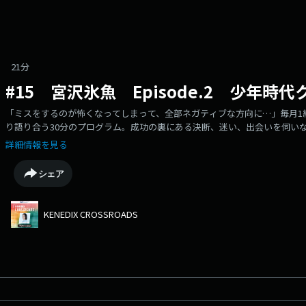
21分
#15 宮沢氷魚 Episode.2 少年時
「ミスをするのが怖くなってしまって、全部ネガティブな方向に…」毎月1
り語り合う30分のプログラム。成功の裏にある決断、迷い、出会いを伺いな
お届していきます。今月のゲストは、俳優の宮沢氷魚さん。1月5日スター
詳細情報を見る
る2人。今回は、宮沢氷魚さんの少年時代に遡って夢中になっていた「野球
に転機となったエピソード伺っていきます。憧れた選手や、好きだったは
シェア
を決断した旅の道中で起きたトラブル…そして今の仕事に活きている野球
せんか？〇Xアカウントhttps://x.com/crossroads813〇Instagramアカウントhttp
〇番組の感想はこちらからもお待ちしていますhttps://www.j-wave.co.jp/origina
KENEDIX CROSSROADS