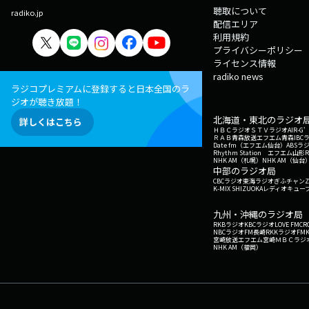
聴取について
radiko.jp
配信エリア
利用規約
プライバシーポリシー
ライセンス情報
radiko news
ラジコプレミアムに登録すると日本全国のラ
ジオが聴き放題！
北海道・東北のラジオ
詳しくはこちら
ＨＢＣラジオ
ＳＴＶラジオ
AIR-
ＲＡＢ青森放送
エフエム青森
IBC
Date fm（エフエム仙台）
ABSラ
Rhythm Station エフエム山形
NHK AM（札幌）
NHK AM（仙台
中部のラジオ局
CBCラジオ
東海ラジオ
ぎふチャン
Z
K-MIX SHIZUOKA
レディオキューブ
九州・沖縄のラジオ局
RKBラジオ
KBCラジオ
LOVE FM
CR
NBCラジオ
FM長崎
RKKラジオ
FM
宮崎放送
エフエム宮崎
ＭＢＣラジ
NHK AM（福岡）