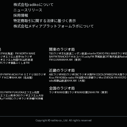
株式会社radikoについて
ニュースリリース
採用情報
特定商取引に関する法律に基づく表示
株式会社メディアプラットフォームラボについて
局
関東のラジオ局
G'（FM北海道）
FM NORTH WAVE
TBSラジオ
文化放送
ニッポン放送
interfm
TOKYO FM
J-WAVE
ラジオ
ラジオ
エフエム岩手
tbcラジオ
BAYFM78
NACK5
ＦＭヨコハマ
LuckyFM 茨城放送
CRT栃木放送
Radio
ジオ
エフエム秋田
YBC山形放送
FM GUNMA
NHK AM（東京）
RFCラジオ福島
ふくしまFM
）
近畿のラジオ局
IP-FM
FM AICHI
ＦＭ ＧＩＦＵ
SBSラジオ
ABCラジオ
MBSラジオ
OBCラジオ大阪
FM COCOLO
FM802
FM大阪
ラ
 ＦＭ三重
NHK AM（名古屋）
Kiss FM KOBE
e-radio FM滋賀
KBS京都ラジオ
α-STATION FM KYOTO
wbs和歌山放送
NHK AM（大阪）
全国のラジオ局
OSS FM
FM FUKUOKA
エフエム佐賀
ラジオNIKKEI第1
ラジオNIKKEI第2
NHK FM（東京）
Kエフエム熊本
OBSラジオ
エフエム大分
オ
μＦＭ
RBCiラジオ
ラジオ沖縄
FM沖縄
Copyright © radiko co., Ltd. All rights reserved