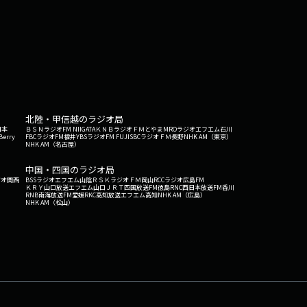
北陸・甲信越のラジオ局
日本
ＢＳＮラジオ
FM NIIGATA
ＫＮＢラジオ
ＦＭとやま
MROラジオ
エフエム石川
Berry
FBCラジオ
FM福井
YBSラジオ
FM FUJI
SBCラジオ
ＦＭ長野
NHK AM（東京）
NHK AM（名古屋）
中国・四国のラジオ局
ジオ関西
BSSラジオ
エフエム山陰
ＲＳＫラジオ
ＦＭ岡山
RCCラジオ
広島FM
ＫＲＹ山口放送
エフエム山口
ＪＲＴ四国放送
FM徳島
RNC西日本放送
FM香川
RNB南海放送
FM愛媛
RKC高知放送
エフエム高知
NHK AM（広島）
NHK AM（松山）