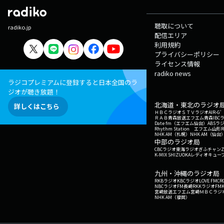
聴取について
radiko.jp
配信エリア
利用規約
プライバシーポリシー
ライセンス情報
radiko news
ラジコプレミアムに登録すると日本全国のラ
ジオが聴き放題！
北海道・東北のラジオ
詳しくはこちら
ＨＢＣラジオ
ＳＴＶラジオ
AIR-
ＲＡＢ青森放送
エフエム青森
IBC
Date fm（エフエム仙台）
ABSラ
Rhythm Station エフエム山形
NHK AM（札幌）
NHK AM（仙台
中部のラジオ局
CBCラジオ
東海ラジオ
ぎふチャン
Z
K-MIX SHIZUOKA
レディオキューブ
九州・沖縄のラジオ局
RKBラジオ
KBCラジオ
LOVE FM
CR
NBCラジオ
FM長崎
RKKラジオ
FM
宮崎放送
エフエム宮崎
ＭＢＣラジ
NHK AM（福岡）