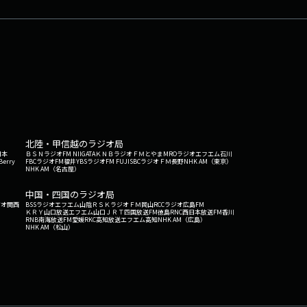
北陸・甲信越のラジオ局
日本
ＢＳＮラジオ
FM NIIGATA
ＫＮＢラジオ
ＦＭとやま
MROラジオ
エフエム石川
Berry
FBCラジオ
FM福井
YBSラジオ
FM FUJI
SBCラジオ
ＦＭ長野
NHK AM（東京）
NHK AM（名古屋）
中国・四国のラジオ局
ジオ関西
BSSラジオ
エフエム山陰
ＲＳＫラジオ
ＦＭ岡山
RCCラジオ
広島FM
ＫＲＹ山口放送
エフエム山口
ＪＲＴ四国放送
FM徳島
RNC西日本放送
FM香川
RNB南海放送
FM愛媛
RKC高知放送
エフエム高知
NHK AM（広島）
NHK AM（松山）