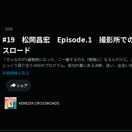
23分
#19 松岡昌宏 Episode.1 撮影
スロード
「そんなのが1番勉強になった、ご一緒するのも（勉強に）なるんだけど。
じっくり語り合う30分のプログラム。成功の裏にある決断、迷い、出会いを
と共にお届していきます。今月のゲストは、俳優・松岡昌宏さん。バラエ
詳細情報を見る
『必殺仕事人』でも共演経験のある2人。今週は『家政婦のミタゾノ』をキ
した松岡さんのふるまいから、松岡さんが若手の頃に過ごした撮影所で歩
シェア
きた大先輩・スタッフの方々の姿…松岡さんが仕事をする中で、原点とな
ませんか？〇Xアカウントhttps://x.com/crossroads813〇Instagramアカ
https://www.instagram.com/crossroads_813/〇番組の感想はこちらから
KENEDIX CROSSROADS
wave.co.jp/original/crossroads/#anchor_message