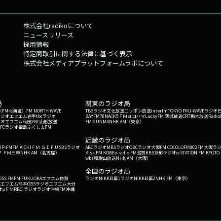
株式会社radikoについて
ニュースリリース
採用情報
特定商取引に関する法律に基づく表示
株式会社メディアプラットフォームラボについて
局
関東のラジオ局
G'（FM北海道）
FM NORTH WAVE
TBSラジオ
文化放送
ニッポン放送
interfm
TOKYO FM
J-WAVE
ラジオ
ラジオ
エフエム岩手
tbcラジオ
BAYFM78
NACK5
ＦＭヨコハマ
LuckyFM 茨城放送
CRT栃木放送
Radio
ジオ
エフエム秋田
YBC山形放送
FM GUNMA
NHK AM（東京）
RFCラジオ福島
ふくしまFM
）
近畿のラジオ局
IP-FM
FM AICHI
ＦＭ ＧＩＦＵ
SBSラジオ
ABCラジオ
MBSラジオ
OBCラジオ大阪
FM COCOLO
FM802
FM大阪
ラ
 ＦＭ三重
NHK AM（名古屋）
Kiss FM KOBE
e-radio FM滋賀
KBS京都ラジオ
α-STATION FM KYOTO
wbs和歌山放送
NHK AM（大阪）
全国のラジオ局
OSS FM
FM FUKUOKA
エフエム佐賀
ラジオNIKKEI第1
ラジオNIKKEI第2
NHK FM（東京）
Kエフエム熊本
OBSラジオ
エフエム大分
オ
μＦＭ
RBCiラジオ
ラジオ沖縄
FM沖縄