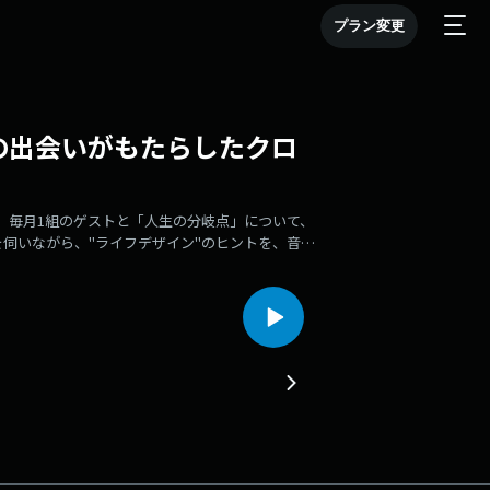
プラン変更
所での出会いがもたらしたクロ
」毎月1組のゲストと「人生の分岐点」について、
伺いながら、"ライフデザイン"のヒントを、音楽
ティ番組をはじめ、ドラマ『家政婦のミタゾノ』や
ーワードに、シリーズの始まり、松下さんが目に
んだクロスロードを探っていきます。撮影所で見て
った撮影所の出会いとは…？一緒に耳を澄ませてみ
ウント
もお待ちしていますhttps://www.j-