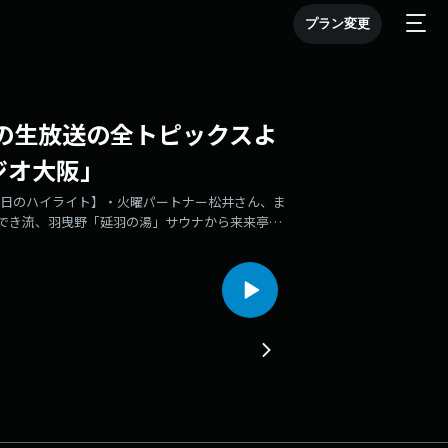
プラン変更
大阪の生放送の全トピックスよ
ラジオ大阪」
【今日のハイライト】・火曜パートナー松井さん、ま
でき流、羽曳野「延羽の湯」サウナから来来亭ラ
初キス、MISSING・お笑いコンビ「愛凛冴」が明
嘘泣き、成功したことある？」・生放送中、和田ア
Dailyラジオ大阪」は、ラジオ大阪の生放送ワイド
分のポッドキャストとしてお届けする番組です。パーソ
ラクターにAIで声を与え、番組パーソナリティと
。【配信スケジュール】・配信ペース：週2回・配信
おびし)2024年7月、ラジオ大阪Tシャツのデザイ
前が決まりました。本社所在地・大阪市港区弁天町
び氏」となりました。今回、AI音声で番組パーソ
アシスタントです。【関連リンク】▶ ラジオ大阪
314.co.jp/message/hensei/#Dailyラジオ大阪 #