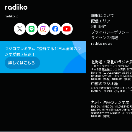
聴取について
radiko.jp
配信エリア
利用規約
プライバシーポリシー
ライセンス情報
radiko news
ラジコプレミアムに登録すると日本全国のラ
ジオが聴き放題！
北海道・東北のラジオ
詳しくはこちら
ＨＢＣラジオ
ＳＴＶラジオ
AIR-
ＲＡＢ青森放送
エフエム青森
IBC
Date fm（エフエム仙台）
ABSラ
Rhythm Station エフエム山形
NHK AM（札幌）
NHK AM（仙台
中部のラジオ局
CBCラジオ
東海ラジオ
ぎふチャン
Z
K-MIX SHIZUOKA
レディオキューブ
九州・沖縄のラジオ局
RKBラジオ
KBCラジオ
LOVE FM
CR
NBCラジオ
FM長崎
RKKラジオ
FM
宮崎放送
エフエム宮崎
ＭＢＣラジ
NHK AM（福岡）