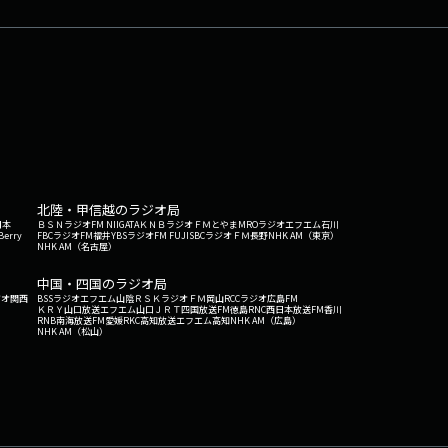
#大阪弁 #AI----運営:株式会社ラジオ大阪(OBC)AI
北陸・甲信越のラジオ局
日本
ＢＳＮラジオ
FM NIIGATA
ＫＮＢラジオ
ＦＭとやま
MROラジオ
エフエム石川
Berry
FBCラジオ
FM福井
YBSラジオ
FM FUJI
SBCラジオ
ＦＭ長野
NHK AM（東京）
NHK AM（名古屋）
中国・四国のラジオ局
ジオ関西
BSSラジオ
エフエム山陰
ＲＳＫラジオ
ＦＭ岡山
RCCラジオ
広島FM
ＫＲＹ山口放送
エフエム山口
ＪＲＴ四国放送
FM徳島
RNC西日本放送
FM香川
RNB南海放送
FM愛媛
RKC高知放送
エフエム高知
NHK AM（広島）
NHK AM（松山）