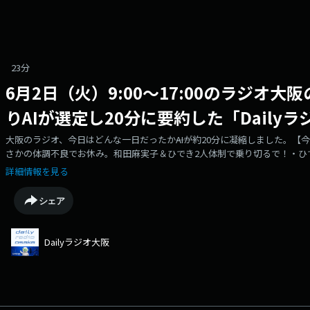
23分
6月2日（火）9:00～17:00のラジオ
りAIが選定し20分に要約した「Daily
大阪のラジオ、今日はどんな一日だったか――AIが約20分に凝縮しました。
さかの体調不良でお休み。和田麻実子＆ひでき2人体制で乗り切るで！・ひ
ーメンルート・小川恵理子が語るカセットテープと青春――SANYOのラジカセ、
詳細情報を見る
かす、弁天町コンビ名誕生秘話・伝説の名将・山口良治監督の記事から「
ナがChatGPTに番組企画を相談。AIの答えに即ツッコミ【番組について】「
シェア
番組(9:00〜17:00、8時間)から、AIがその日のトピックを選び、約20
ナリティはAI音声の弁天おび氏とアシスタントのハル。公式マスコットキャ
して起用するのは、日本のラジオ局として初の試みです(ラジオ大阪調べ)
Dailyラジオ大阪
言語：大阪弁版/英語版/中国語版【パーソナリティ】■ 弁天おび氏(べんてん 
ンから誕生した公式マスコットキャラクター。リスナー公募685通から名
から「弁天」、OBC(ラジオ大阪)の略称から「おび氏」、合わせて「弁天お
ナリティに就任しています。■ ハル弁天おび氏とともに番組を進行するAI
公式サイト: https://www.obc1314.co.jp/【お問い合わせ】https://www.obc1