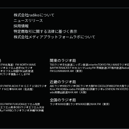
弁天おび氏 #ラジオ大阪 #OBC #AIラジオ #AIパーソナリティ #ポッドキャスト 
活用 制作協力:PLUS IMPACT株式会社(https://www.plus-impact.co/)
株式会社radikoについて
ニュースリリース
採用情報
特定商取引に関する法律に基づく表示
株式会社メディアプラットフォームラボについて
局
関東のラジオ局
G'（FM北海道）
FM NORTH WAVE
TBSラジオ
文化放送
ニッポン放送
interfm
TOKYO FM
J-WAVE
ラジオ
ラジオ
エフエム岩手
tbcラジオ
BAYFM78
NACK5
ＦＭヨコハマ
LuckyFM 茨城放送
CRT栃木放送
Radio
ジオ
エフエム秋田
YBC山形放送
FM GUNMA
NHK AM（東京）
RFCラジオ福島
ふくしまFM
）
近畿のラジオ局
IP-FM
FM AICHI
ＦＭ ＧＩＦＵ
SBSラジオ
ABCラジオ
MBSラジオ
OBCラジオ大阪
FM COCOLO
FM802
FM大阪
ラ
 ＦＭ三重
NHK AM（名古屋）
Kiss FM KOBE
e-radio FM滋賀
KBS京都ラジオ
α-STATION FM KYOTO
wbs和歌山放送
NHK AM（大阪）
全国のラジオ局
OSS FM
FM FUKUOKA
エフエム佐賀
ラジオNIKKEI第1
ラジオNIKKEI第2
NHK FM（東京）
Kエフエム熊本
OBSラジオ
エフエム大分
オ
μＦＭ
RBCiラジオ
ラジオ沖縄
FM沖縄