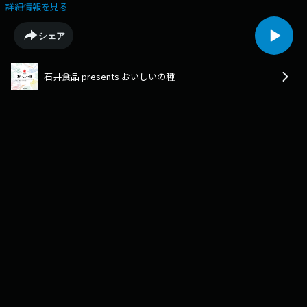
塩こうじについてトーク！花岡社長からおすすめの使い方なども伝授頂き
詳細情報を見る
ました。ぜひオンエアをチェックして今夜のメニューの参考にしてくださ
い。
シェア
石井食品 presents おいしいの種