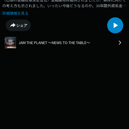
の考え方も示されました。いったい今後どうなるのか。30年間外資系金融
機関で外国為替業務に携わってきた、斎藤裕司さんにお聞きします。
詳細情報を見る
シェア
JAM THE PLANET ～NEWS TO THE TABLE～