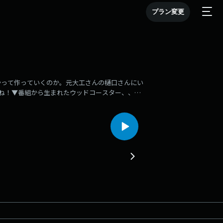
プラン変更
やって作っていくのか。元大工さんの樋口さんにい
いね！▼番組から生まれたウッドコースター、、、
ttps://woodealer.jp【出演者】一般社団法人ウッデ
ビゲーター
ード 『森は、あたたか〜い』(※このキーワードに意味はありません