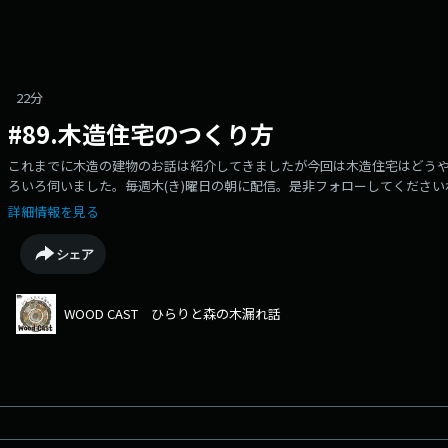
22分
#89.木造住宅のつくり方
これまでに木造の建物のお話は紹介してきましたが今回は木造住宅はどう
ろいろ伺いました。毎週木(き)曜日の朝に配信。是非フォローしてくださ
ぜひ買ってください！！！https://zipfm.stores.jp【WOODEALER】とはh
詳細情報を見る
ィーラー豊田 代表理事樋口真明https://woodealer.jp/memberZIP-FMナ
Hillaryhttps://www.instagram.com/llynstagram_/キーワ
シェア
※)
WOOD CAST ひらりと森の木漏れ話