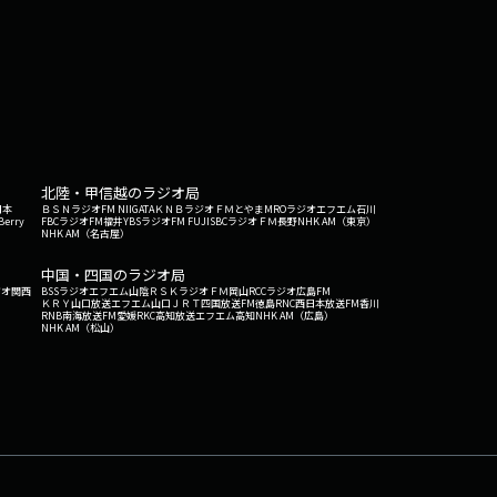
北陸・甲信越のラジオ局
日本
ＢＳＮラジオ
FM NIIGATA
ＫＮＢラジオ
ＦＭとやま
MROラジオ
エフエム石川
Berry
FBCラジオ
FM福井
YBSラジオ
FM FUJI
SBCラジオ
ＦＭ長野
NHK AM（東京）
NHK AM（名古屋）
中国・四国のラジオ局
ジオ関西
BSSラジオ
エフエム山陰
ＲＳＫラジオ
ＦＭ岡山
RCCラジオ
広島FM
ＫＲＹ山口放送
エフエム山口
ＪＲＴ四国放送
FM徳島
RNC西日本放送
FM香川
RNB南海放送
FM愛媛
RKC高知放送
エフエム高知
NHK AM（広島）
NHK AM（松山）