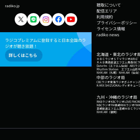
聴取について
radiko.jp
配信エリア
利用規約
プライバシーポリシー
ライセンス情報
radiko news
ラジコプレミアムに登録すると日本全国のラ
ジオが聴き放題！
北海道・東北のラジオ
詳しくはこちら
ＨＢＣラジオ
ＳＴＶラジオ
AIR-
ＲＡＢ青森放送
エフエム青森
IBC
Date fm（エフエム仙台）
ABSラ
Rhythm Station エフエム山形
NHK AM（札幌）
NHK AM（仙台
中部のラジオ局
CBCラジオ
東海ラジオ
ぎふチャン
Z
K-MIX SHIZUOKA
レディオキューブ
九州・沖縄のラジオ局
RKBラジオ
KBCラジオ
LOVE FM
CR
NBCラジオ
FM長崎
RKKラジオ
FM
宮崎放送
エフエム宮崎
ＭＢＣラジ
NHK AM（福岡）