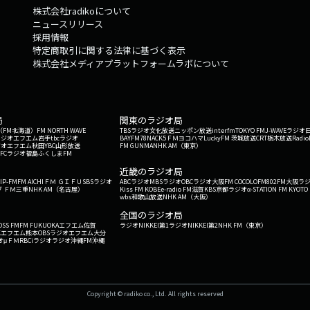
株式会社radikoについて
ニュースリリース
採用情報
特定商取引に関する法律に基づく表示
株式会社メディアプラットフォームラボについて
局
関東のラジオ局
G'（FM北海道）
FM NORTH WAVE
TBSラジオ
文化放送
ニッポン放送
interfm
TOKYO FM
J-WAVE
ラジオ
ラジオ
エフエム岩手
tbcラジオ
BAYFM78
NACK5
ＦＭヨコハマ
LuckyFM 茨城放送
CRT栃木放送
Radio
ジオ
エフエム秋田
YBC山形放送
FM GUNMA
NHK AM（東京）
RFCラジオ福島
ふくしまFM
）
近畿のラジオ局
IP-FM
FM AICHI
ＦＭ ＧＩＦＵ
SBSラジオ
ABCラジオ
MBSラジオ
OBCラジオ大阪
FM COCOLO
FM802
FM大阪
ラ
 ＦＭ三重
NHK AM（名古屋）
Kiss FM KOBE
e-radio FM滋賀
KBS京都ラジオ
α-STATION FM KYOTO
wbs和歌山放送
NHK AM（大阪）
全国のラジオ局
OSS FM
FM FUKUOKA
エフエム佐賀
ラジオNIKKEI第1
ラジオNIKKEI第2
NHK FM（東京）
Kエフエム熊本
OBSラジオ
エフエム大分
オ
μＦＭ
RBCiラジオ
ラジオ沖縄
FM沖縄
Copyright © radiko co., Ltd. All rights reserved