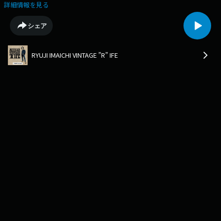
クター、藤原 裕さんとヴィンテージをキーワードに色々と話していきま
詳細情報を見る
す。このテーマのエピソード1は、LEVI'S 501を探求。藤原 裕さんといえ
ば、LEVI'Sということで、改めて、LEVI'Sの歴史や時代によってどんな変
シェア
化をしてきたか？など、藤原さんにお話していただきます。
RYUJI IMAICHI VINTAGE ”R” IFE