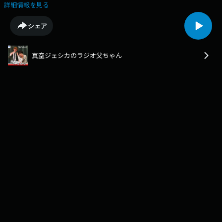
前の収録でもありました…。ともはるさん／R-1の結果／トンツカタン解
詳細情報を見る
散／リスナージングル／ＪＩＮＳpresentsラジ父大喜利／伸びすぎたイベ
ントLearn more about your ad choices. Visit
シェア
podcastchoices.com/adchoices
真空ジェシカのラジオ父ちゃん