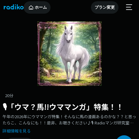
ホーム
プラン変更
20分
🎙「ウマ？馬!!ウママンガ」特集！！
午年の2026年にウママンガ特集！そんなに馬の漫画あるのかな？？と思っ
たらこ、こんなにも！！是非、お聴きください♪🎙 Radioマンガ研究室
「まこり～ぬ」こと 塚原まきこ と、研究室主任でイラストレーターの む
詳細情報を見る
らいけんたろう がマンガ・アニメを深掘りするラジオ番組！📻 放送情報