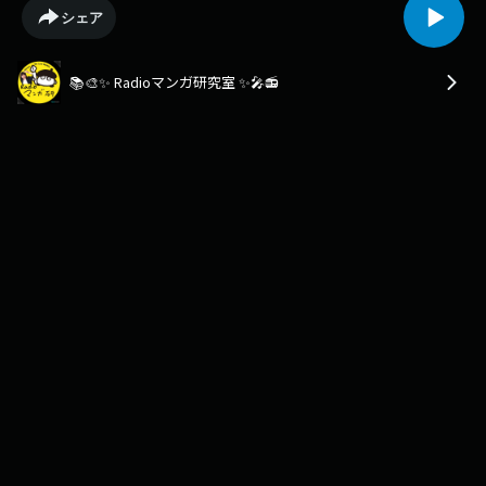
▶ 地上波ラジオ熊本 RKKラジオ FM91.4 / AM1197毎週土曜日 よる9時30分
シェア
～沖縄 RBCiラジオ FM92.1 / AM738毎週金曜日 深夜24時～▶ 配信radiko /
Apple Podcast / Spotify / YouTube / Voicy ほか毎週土曜日 よる10時ごろ
配信！アーカイブも全話公開中✨🎨 特集情報★次回のマンガ研究室は放送
📚🎨✨ Radioマンガ研究室 ✨🎤📻
は「ほのぼの系マンガおススメ教えて」特集です！！📩 リスナーさんから
のメッセージ募集中！次回の放送は 月曜日の夜に収録 します。月曜夕方6
時まで に、ぜひメッセージをお寄せください！●メール:
manga@rkk.jp●X（旧Twitter）: #マンガ研究室●まこり～ぬ Instagram:
@makikocafe●むらい主任 Instagram: @kenken_sketch📌 公式リンク集
各種ポッドキャストプラットフォームはこちら 👇
https://linktr.ee/mangakenkyuusitu👇 YouTubeはこちら！マンガ研究室公
式チャンネルhttps://www.youtube.com/@radio_manga👀 毎週更新のエ
ピソードで、マンガ・アニメの魅力を発見してください😊■ 「THE BEST
MANGA 2026 このマンガを読め！」1位：「怪獣を解剖する」サイトウマ
ド（KADOKAWA）2位：「家守綺譚」近藤ようこ / 梨木香歩（新潮社）3
位：「隙間」高妍 （KADOKAWA）4位：「ソウル・サーチン」新里堅進
（リイド社）5位：「ザ・バックラッシャー」岡田索雲（双葉社）6位：
「絵師ムネチカ」さそうあきら（双葉社）7位：「あたらしいともだち」
かわじろう（マガジンハウス）8位：「『壇蜜』」清野とおる（講談社）9
位：「本なら売るほど」児島青（KADOKAWA）10位：「バルバロ！」岩
浪れんじ（双葉社）11位：「半分姉弟」藤見よいこ（リイド社）12位：
「三角兄弟」トキワセイイチ（ヒーローズ）12位：「緑の予感たち」千葉
ミドリ（リイド社）14位：「男の皮の物語」ユベール / ザンジム / 井田海