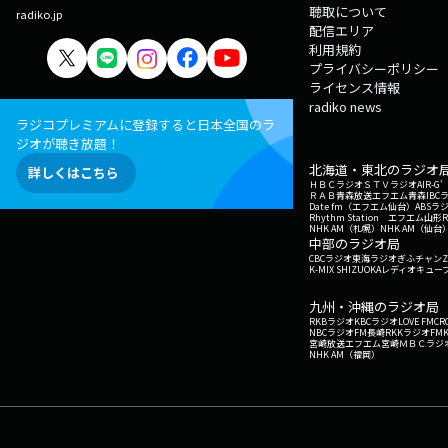
聴取について
radiko.jp
配信エリア
利用規約
プライバシーポリシー
ライセンス情報
radiko news
ラジコプレミアムに登録すると日本全国のラ
ジオが聴き放題！
北海道・東北のラジオ
詳しくはこちら
ＨＢＣラジオ
ＳＴＶラジオ
AIR-
ＲＡＢ青森放送
エフエム青森
IBC
Date fm（エフエム仙台）
ABSラ
Rhythm Station エフエム山形
NHK AM（札幌）
NHK AM（仙台
中部のラジオ局
CBCラジオ
東海ラジオ
ぎふチャン
Z
K-MIX SHIZUOKA
レディオキューブ
九州・沖縄のラジオ局
RKBラジオ
KBCラジオ
LOVE FM
CR
NBCラジオ
FM長崎
RKKラジオ
FM
宮崎放送
エフエム宮崎
ＭＢＣラジ
NHK AM（福岡）