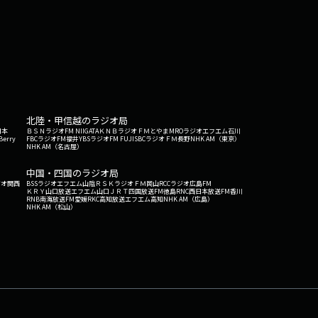
北陸・甲信越のラジオ局
日本
ＢＳＮラジオ
FM NIIGATA
ＫＮＢラジオ
ＦＭとやま
MROラジオ
エフエム石川
Berry
FBCラジオ
FM福井
YBSラジオ
FM FUJI
SBCラジオ
ＦＭ長野
NHK AM（東京）
NHK AM（名古屋）
中国・四国のラジオ局
ジオ関西
BSSラジオ
エフエム山陰
ＲＳＫラジオ
ＦＭ岡山
RCCラジオ
広島FM
ＫＲＹ山口放送
エフエム山口
ＪＲＴ四国放送
FM徳島
RNC西日本放送
FM香川
RNB南海放送
FM愛媛
RKC高知放送
エフエム高知
NHK AM（広島）
NHK AM（松山）