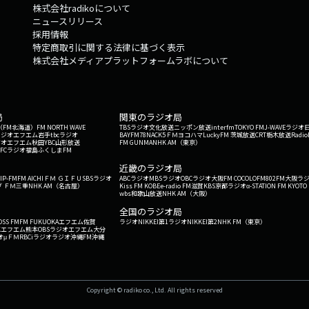
株式会社radikoについて
ニュースリリース
採用情報
特定商取引に関する法律に基づく表示
株式会社メディアプラットフォームラボについて
局
関東のラジオ局
G'（FM北海道）
FM NORTH WAVE
TBSラジオ
文化放送
ニッポン放送
interfm
TOKYO FM
J-WAVE
ラジオ
ラジオ
エフエム岩手
tbcラジオ
BAYFM78
NACK5
ＦＭヨコハマ
LuckyFM 茨城放送
CRT栃木放送
Radio
ジオ
エフエム秋田
YBC山形放送
FM GUNMA
NHK AM（東京）
RFCラジオ福島
ふくしまFM
）
近畿のラジオ局
IP-FM
FM AICHI
ＦＭ ＧＩＦＵ
SBSラジオ
ABCラジオ
MBSラジオ
OBCラジオ大阪
FM COCOLO
FM802
FM大阪
ラ
 ＦＭ三重
NHK AM（名古屋）
Kiss FM KOBE
e-radio FM滋賀
KBS京都ラジオ
α-STATION FM KYOTO
wbs和歌山放送
NHK AM（大阪）
全国のラジオ局
OSS FM
FM FUKUOKA
エフエム佐賀
ラジオNIKKEI第1
ラジオNIKKEI第2
NHK FM（東京）
Kエフエム熊本
OBSラジオ
エフエム大分
オ
μＦＭ
RBCiラジオ
ラジオ沖縄
FM沖縄
Copyright © radiko co., Ltd. All rights reserved