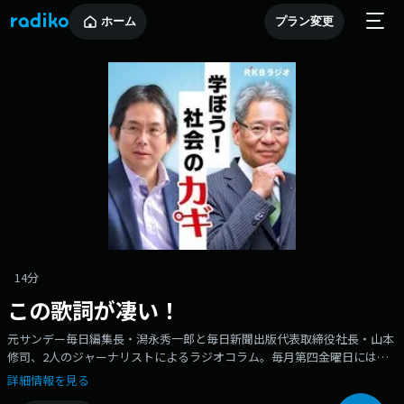
ホーム
プラン変更
14分
この歌詞が凄い！
元サンデー毎日編集長・潟永秀一郎と毎日新聞出版代表取締役社長・山本
修司、2人のジャーナリストによるラジオコラム。毎月第四金曜日には、
元作詞家志望だったという経歴も生かして、潟永秀一郎がヒット曲の歌詞
詳細情報を見る
を読み解く「この歌詞がすごい」をお送りします。※RKBラジオで毎週金