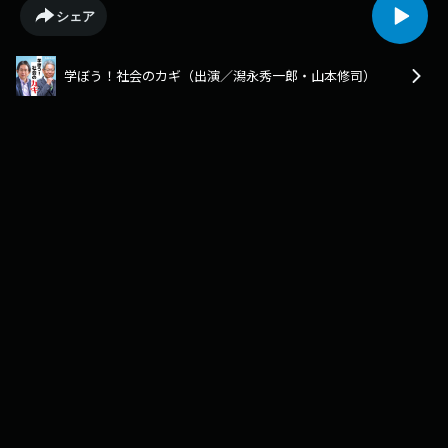
曜日に放送している『立川生志金サイト』内のコーナーです。メー
シェア
ル⁠kin@rkbr.jp番組ホームページ ⁠https://rkb.jp/radio/insight_fri/⁠番組公式X
⁠https://x.com/rkbkin⁠番組公式Instagram
⁠https://www.instagram.com/rkb.rkbkin/⁠
学ぼう！社会のカギ（出演／潟永秀一郎・山本修司）