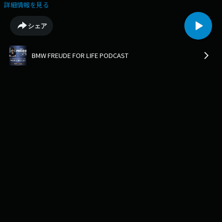
リを開発。接骨院や、フィットネスジム、介護施設で働くトレーナーやス
詳細情報を見る
タッフが個人の体、目的に合ったトレーニングをサポートする画期的なサ
ービスとして、今、注目を集めています。高久さんをBMWiX1 xDrive30 M
シェア
Sport の車内にお迎えし都内をクルーズしながらお話を伺いました。
BMW FREUDE FOR LIFE PODCAST