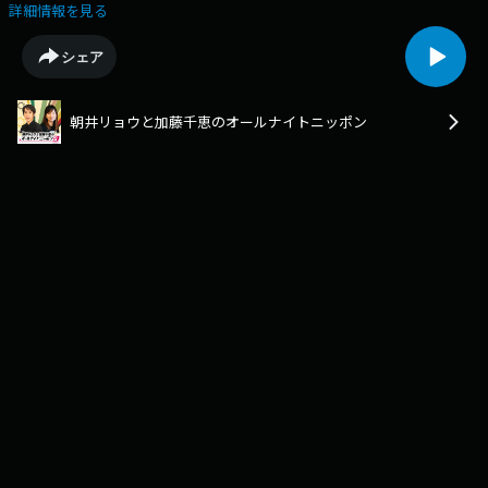
0(ZERO)』。作家の朝井リョウと歌人・小説家の加藤千恵の2人がパーソ
詳細情報を見る
ナリティを務め、作家ならではの視点が盛り込まれたコーナー、当時同時
放送されていたNOTTVに注目するなど、オリジナリティ溢れるオールナイ
シェア
トニッポンを展開し、深夜リスナーから熱い支持を集めていた。2022年10
月に6年半ぶりに一夜限りの復活を果たし、昨年9月にも特番が放送された
のに続き、3年連続での復活特番となる。今回、1年ぶりに放送する番組で
朝井リョウと加藤千恵のオールナイトニッポン
は、2人の最近の出来事についてトークするほか、リスナーからも夏らし
く「怖い話」を募集する。人間の怖い話、人外の怖い話、ジャンルは問わ
ず募集し、紹介していく。また、レギュラー時代に行っていた“名作であ
ることを予感させる小説の一行目”のみを募集するコーナー「国境の長い
トンネルを抜けると…」も事前に募集を行う。■ 朝井リョウ・加藤千恵に
よる3か月限定PODCAST『信頼できない語り手』 配信中。Apple podcast
／Spotify 他でお聴きいただけます。ぜひチェックしてみてください。
【Apple podcast】
https://podcasts.apple.com/jp/podcast/%E6%9C%9D%E4%BA%9
%E5%8A%A0%E8%97%A4%E5%8D%83%E6%81%B5-
%E4%BF%A1%E9%A0%BC%E3%81%A7%E3%81%8D%E3%81%AA%E3%8
https://open.spotify.com/show/2AjXayGjgWviEYSWv4vHAX?
si=838427838bf44694