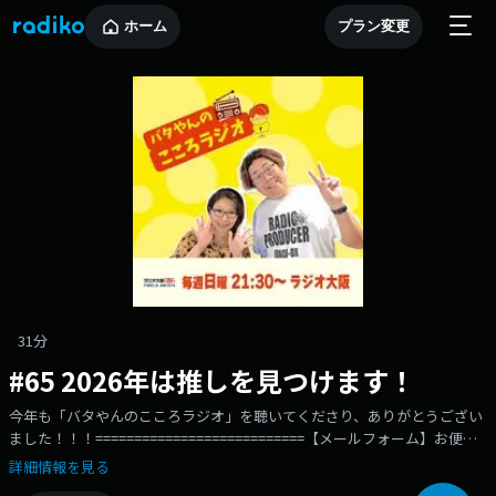
ホーム
プラン変更
31分
#65 2026年は推しを見つけます！
今年も「バタやんのこころラジオ」を聴いてくださり、ありがとうござい
ました！！！===========================【メールフォーム】お便り
募集中！batayan@obc1314.co.jp【番組公式SNS】YouTube-
詳細情報を見る
https://www.youtube.com/@batayan_obcX-