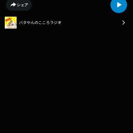
https://www.x.com/batayan_obcInstagram-
シェア
https://www.instagram.com/batayan_obcTikTok-
https://www.tiktok.com/@batayan_obc
バタやんのこころラジオ