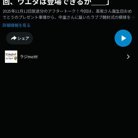
回、ウエダは登場できるか＿＿」
2025年11月12日放送分のアフタートーク！今回は、高坂さん誕生日おめ
でとうのプレゼント事情から、中里さんに届いたラブブ開封式の模様をお
届け。後半は、基本味付けは塩味か素材の味が好きな高坂さんになぜいつ
詳細情報を見る
からそうなのかの疑問を投げかける回です。来週はThe Hakaikosenzの3
人も久しぶりに登場！果たして、ウエダさんの運命やいかに。（皆さん各
シェア
所でご協力いただきありがとうございます！笑）感想は
「mott@afb.co.jp」PODCAST宛か、Xは #radipod でお待ちしています！
ラジmott!