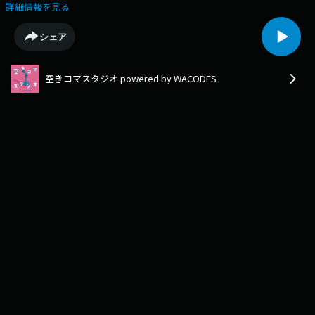
きコマ勝ち確定。」略してダべドリ。スタバのドリンクってカスタムでき
詳細情報を見る
るけど選択肢多くてむずかしい！！好きなカスタムやドリンクについて
WACODES女子が語ります。（トーク:1年くじ、2年れん、3年りほ|編集8
シェア
期けい概要欄:れん)
空きコマスタジオ powered by WACODES