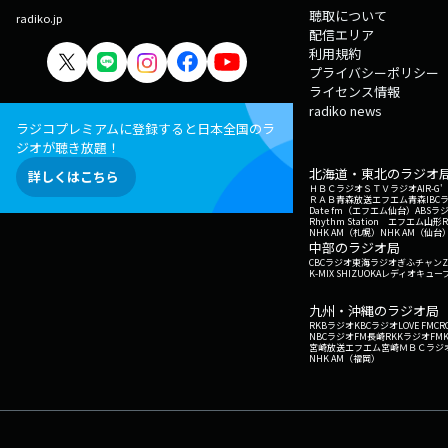
聴取について
radiko.jp
配信エリア
利用規約
プライバシーポリシー
ライセンス情報
radiko news
ラジコプレミアムに登録すると日本全国のラ
ジオが聴き放題！
北海道・東北のラジオ
詳しくはこちら
ＨＢＣラジオ
ＳＴＶラジオ
AIR-
ＲＡＢ青森放送
エフエム青森
IBC
Date fm（エフエム仙台）
ABSラ
Rhythm Station エフエム山形
NHK AM（札幌）
NHK AM（仙台
中部のラジオ局
CBCラジオ
東海ラジオ
ぎふチャン
Z
K-MIX SHIZUOKA
レディオキューブ
九州・沖縄のラジオ局
RKBラジオ
KBCラジオ
LOVE FM
CR
NBCラジオ
FM長崎
RKKラジオ
FM
宮崎放送
エフエム宮崎
ＭＢＣラジ
NHK AM（福岡）