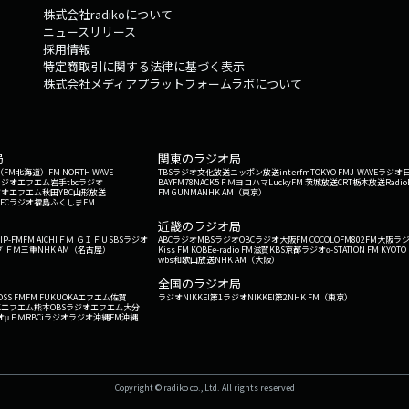
株式会社radikoについて
ニュースリリース
採用情報
特定商取引に関する法律に基づく表示
株式会社メディアプラットフォームラボについて
局
関東のラジオ局
G'（FM北海道）
FM NORTH WAVE
TBSラジオ
文化放送
ニッポン放送
interfm
TOKYO FM
J-WAVE
ラジオ
ラジオ
エフエム岩手
tbcラジオ
BAYFM78
NACK5
ＦＭヨコハマ
LuckyFM 茨城放送
CRT栃木放送
Radio
ジオ
エフエム秋田
YBC山形放送
FM GUNMA
NHK AM（東京）
RFCラジオ福島
ふくしまFM
）
近畿のラジオ局
IP-FM
FM AICHI
ＦＭ ＧＩＦＵ
SBSラジオ
ABCラジオ
MBSラジオ
OBCラジオ大阪
FM COCOLO
FM802
FM大阪
ラ
 ＦＭ三重
NHK AM（名古屋）
Kiss FM KOBE
e-radio FM滋賀
KBS京都ラジオ
α-STATION FM KYOTO
wbs和歌山放送
NHK AM（大阪）
全国のラジオ局
OSS FM
FM FUKUOKA
エフエム佐賀
ラジオNIKKEI第1
ラジオNIKKEI第2
NHK FM（東京）
Kエフエム熊本
OBSラジオ
エフエム大分
オ
μＦＭ
RBCiラジオ
ラジオ沖縄
FM沖縄
Copyright © radiko co., Ltd. All rights reserved