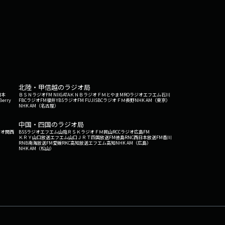
北陸・甲信越のラジオ局
日本
ＢＳＮラジオ
FM NIIGATA
ＫＮＢラジオ
ＦＭとやま
MROラジオ
エフエム石川
Berry
FBCラジオ
FM福井
YBSラジオ
FM FUJI
SBCラジオ
ＦＭ長野
NHK AM（東京）
NHK AM（名古屋）
中国・四国のラジオ局
ジオ関西
BSSラジオ
エフエム山陰
ＲＳＫラジオ
ＦＭ岡山
RCCラジオ
広島FM
ＫＲＹ山口放送
エフエム山口
ＪＲＴ四国放送
FM徳島
RNC西日本放送
FM香川
RNB南海放送
FM愛媛
RKC高知放送
エフエム高知
NHK AM（広島）
NHK AM（松山）